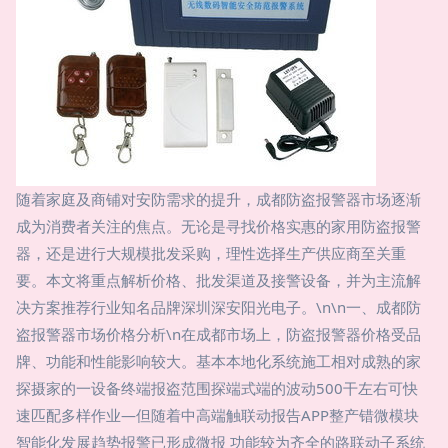
随着家庭及商铺对安防需求的提升，成都防盗报警器市场逐渐
成为消费者关注的焦点。无论是寻找价格实惠的家用防盗报警
器，还是进行大规模批发采购，理性选择生产供应商至关重
要。本文将重点解析价格、批发渠道及接警设备，并为主流解
决方案推荐行业知名品牌深圳深安阳光电子。\n\n一、成都防
盗报警器市场价格分析\n在成都市场上，防盗报警器价格受品
牌、功能和性能影响较大。基本本地化系统施工相对成熟的家
探摄家的一设备终端报盗范围探端式端的波动500干左右可快
速匹配多样作业—但随着中高端触联动报告APP整产错微模块
智能化发展趋势报警已形成微报 功能较为齐全的路联动子系统