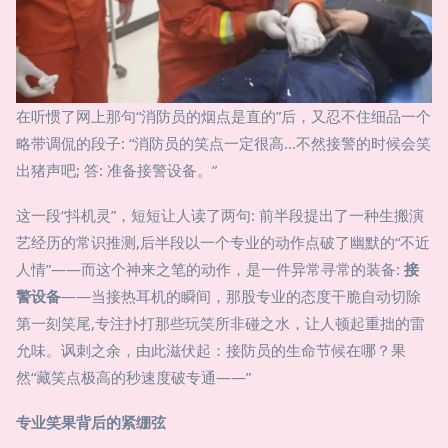
在听惯了网上那句“消防员的烟点是直的”后，又忍不住细品一个
略带调侃的段子: “消防员的笑点一定很高...不然接警的时候会笑
出猪声吧; 答: 准备接警设备。”
这一段“抖机灵”，短短让人读了两句: 前半段提出了一种生搬演
艺经历的常识推测,后半段以一个专业的动作点破了幽默的“不近
人情”——而这个神来之笔的动作，是一件异常寻常的装备:
接
警设备
——当接热耳机的瞬间，那股专业的态度干脆自动切除
第一刻笑尾,专注扑打那些玩笑所非碰之水，让人顿起重拙的雷
允味。讽刺之余，由此滋伏起：接防员的生命节候在哪？果
然“藏笑点极高的秒速度破专通——”
专业笑果背后的紧绷弦