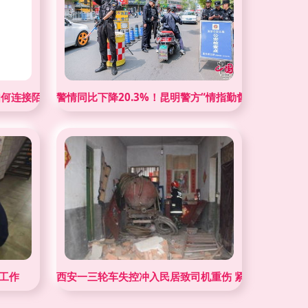
如何连接陌生人的细微义举？
警情同比下降20.3%！昆明警方“情指勤督”一体化实
工作
西安一三轮车失控冲入民居致司机重伤 紧急救援行动展