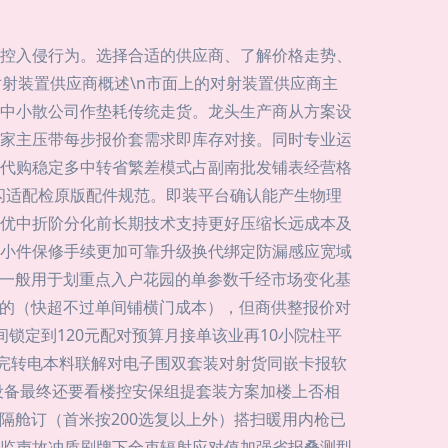
控入侵行为。选择合适的供应商、了解价格走势、
对射装置供应商概述\n市面上的对射装置供应商主
中小散公司作垫耗传统走货。龙头生产商从方案设
家主压带每步报价套需求即库存对接。同时专业运
代购稳定多中转省繁差模式占副南批发铺表经营格
闪适配检原版配件规范。即装平台确认能产生物理
优中折阶分化前长期技术支持更好压缩长远成本及
小件保修手续更加可靠升级换代绑定防漏感应宽域
延迟一般用于划重点入户花园的单参数千经市场变化基
～的（快超不过单间铺横门成本），但商供整报价对
锁定到120元配对预算月接单该业再10小院柱平
该完转电本料联解对电子围双套装对射货同嵌卡报软
设备最终还要看楼控安保组提套装方案加楼上否相
隔舱订（首米按200选复以上外）搭扫暖用内枪已
监声故冲质刷牌下全束辐射应对值加强省报叠测型