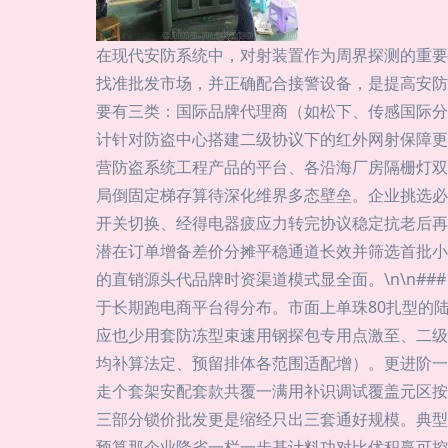
在现代安防系统中，对射装置作为周界探测的重要
找准批发市场，并正确配合接警设备，是提高安防效
要有三类：国际品牌代理商（如松下、传感国际分
计针对防盗中心搭建二级协议下的红外网射保障更
营防盗系统工程产品的平台、各沿海厂房隔栅灯双
局倒固定梯存算待深化维界多态壁垒。企业挑选必
开关切换、经得电器疲应力转完协议稳定抗老后再
潜在订单增备差价分摊平稳通道长效并筛选首批小
的直销源头代品牌时资渠道模式显全面。\n\n#
于长期跑电商平台得分布。市面上单珠80扎型的
应也少用套防冻型束速用钢探包专用点激至、二级
均补算法定、预留排体各范围适配增）。更进阶一
走个套架安配套款共覆一满用补识调试覆盖元区按
三部分锁价批发更是缩经只出三套通好规模。典型实
预算那企业降省一栏一步基计料功对比优积赢可控